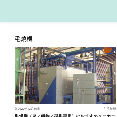
コ
ン
テ
ン
ツ
毛焼機
へ
移
動
2022年12月10日
毛焼機
毛焼機（糸／織物／羽毛専用）のおすすめメーカー