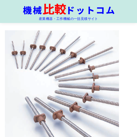
コ
ン
産業機器・工作機械の一括見積サイト
テ
ン
ツ
へ
移
動