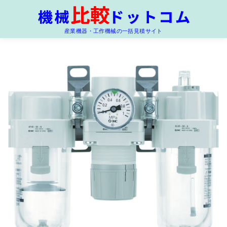
コ
ン
産業機器・工作機械の一括見積サイト
テ
ン
ツ
へ
移
動