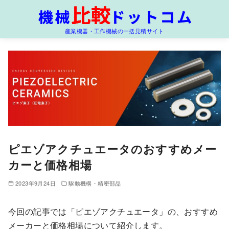
コ
ン
産業機器・工作機械の一括見積サイト
テ
ン
ツ
へ
移
動
ピエゾアクチュエータのおすすめメー
カーと価格相場
2023年9月24日
駆動機構・精密部品
今回の記事では「ピエゾアクチュエータ」の、おすすめ
メーカーと価格相場について紹介します。