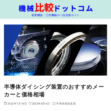
コ
ン
産業機器・工作機械の一括見積サイト
テ
ン
ツ
へ
移
動
半導体ダイシング装置のおすすめメー
カーと価格相場
2022年7月18日
2023年8月4日
半導体製造装置