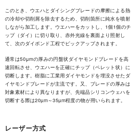
このとき、ウエハとダイシングブレードの摩擦による熱
の冷却や切削屑を除去するため、切削箇所に純水を噴射
しながら加工します。ウエハーをカットし、1個1個のチ
ップ（ダイ）に切り取り、赤外光線を裏面より照射し
て、次のダイボンド工程でピックアップされます。
通常は50μmの厚みの円盤状ダイヤモンドブレードを高
速回転させ、ウエハーを正確にチップ（ペレット状）に
切断します。樹脂に工業用ダイヤモンドを埋没させたダ
イヤモンドブレードが主流です。又、ブレードの厚みは
対象素材により異なりますが、先端品シリコンウェハを
切断する際は20µm～35µm程度の物が用いられます。
レーザー方式